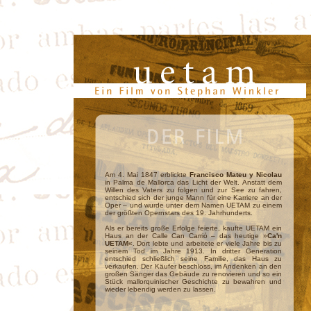
Am 4. Mai 1847 erblickte
Francisco Mateu y Nicolau
in Palma de Mallorca das Licht der Welt. Anstatt dem
Willen des Vaters zu folgen und zur See zu fahren,
entschied sich der junge Mann für eine Karriere an der
Oper – und wurde unter dem Namen UETAM zu einem
der größten Opernstars des 19. Jahrhunderts.
Als er bereits große Erfolge feierte, kaufte UETAM ein
Haus an der Calle Can Carrió – das heutige »
Ca'n
UETAM
«. Dort lebte und arbeitete er viele Jahre bis zu
seinem Tod im Jahre 1913. In dritter Generation
entschied schließlich seine Familie, das Haus zu
verkaufen. Der Käufer beschloss, im Andenken an den
großen Sänger das Gebäude zu renovieren und so ein
Stück mallorquinischer Geschichte zu bewahren und
wieder lebendig werden zu lassen.